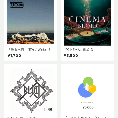
「光る水面」(EP) / WaSa-B
『CINEMA』BLOID
¥1,700
¥3,500
BLOID LIVE 1,000
「チェロとピアノの夕べ」30