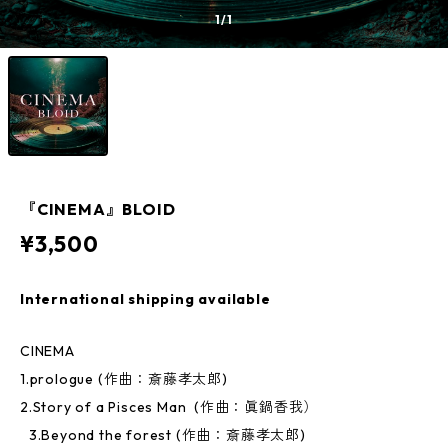
1
/1
『CINEMA』BLOID
¥3,500
International shipping available
CINEMA
1.prologue (作曲：斎藤孝太郎)
2.Story of a Pisces Man (作曲：眞鍋香我）
3.Beyond the forest (作曲：斎藤孝太郎)