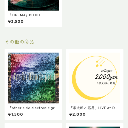
『CINEMA』BLOID
¥3,500
その他の商品
「other side electronic gre
「孝太郎と拓馬」LIVE at Dop
en 1」electronic green
po 2000円
¥1,500
¥2,000