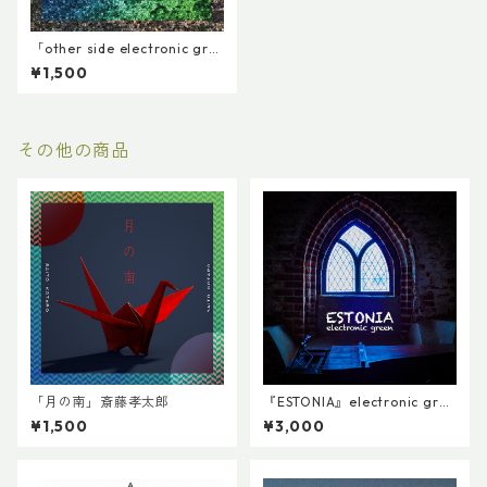
「other side electronic gre
en 1」electronic green
¥1,500
その他の商品
「月の南」斎藤孝太郎
『ESTONIA』electronic gree
n
¥1,500
¥3,000