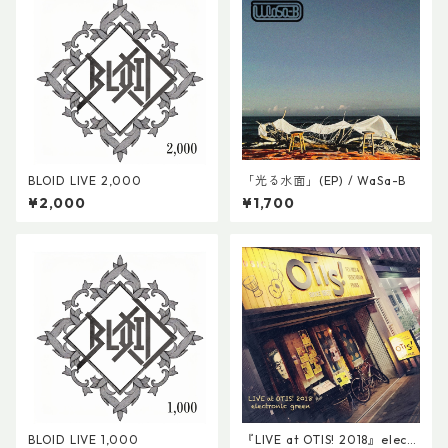
BLOID LIVE 2,000
「光る水面」(EP) / WaSa-B
¥2,000
¥1,700
BLOID LIVE 1,000
『LIVE at OTIS! 2018』electr