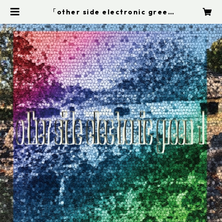
「other side electronic green
1」electronic green | SAI MUSI
C SHOP