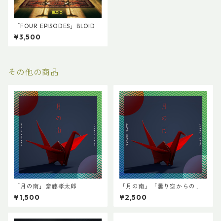
「FOUR EPISODES」BLOID
¥3,500
その他の商品
「月の南」斎藤孝太郎
「月の南」「曇り空からの
緑」セット
¥1,500
¥2,500