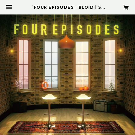
「FOUR EPISODES」BLOID | SAI
MUSIC SHOP