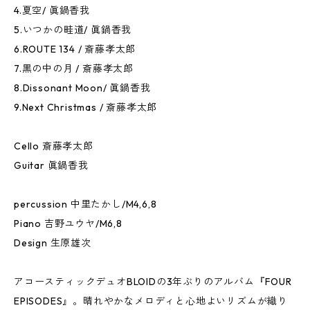
4.夏空/ 眞鍋香我
5.いつかの畦道/ 眞鍋香我
6.ROUTE 134 / 斎藤孝太郎
7.黒の中の月 / 斎藤孝太郎
8.Dissonant Moon/ 眞鍋香我
9.Next Christmas / 斎藤孝太郎
Cello 斎藤孝太郎
Guitar 眞鍋香我
percussion 中里たかし/M4,6,8
Piano 吉野ユウヤ/M6,8
Design 生原雄次
アコースティックデュオBLOIDの3年ぶりのアルバム『FOUR
EPISODES』。晴れやかなメロディと心地よいリズムが織り